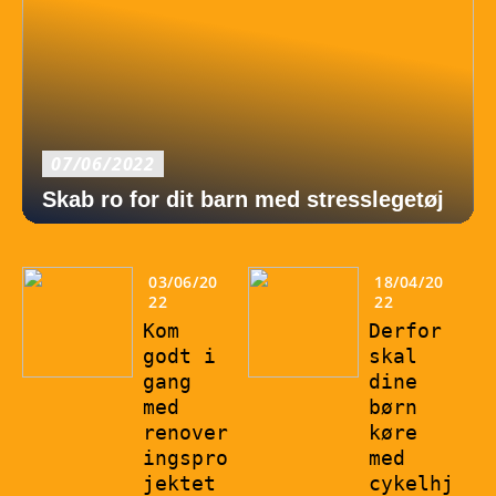
07/06/2022
Skab ro for dit barn med stresslegetøj
03/06/20
18/04/20
22
22
Kom
Derfor
godt i
skal
gang
dine
med
børn
renover
køre
ingspro
med
jektet
cykelhj