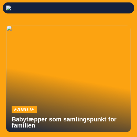
FAMILIE
Babytæpper som samlingspunkt for
familien