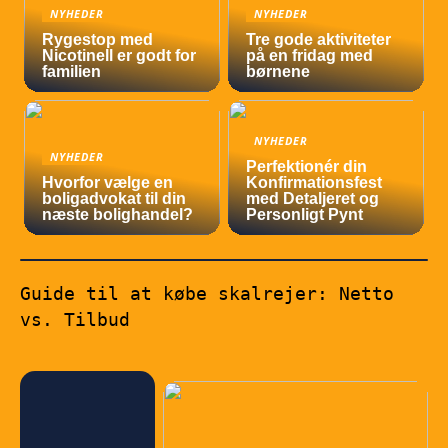
NYHEDER
NYHEDER
Rygestop med
Tre gode aktiviteter
Nicotinell er godt for
på en fridag med
familien
børnene
NYHEDER
NYHEDER
Perfektionér din
Hvorfor vælge en
Konfirmationsfest
boligadvokat til din
med Detaljeret og
næste bolighandel?
Personligt Pynt
Guide til at købe skalrejer: Netto
vs. Tilbud