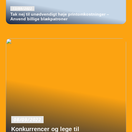
13/09/2022
Tak nej til unødvendigt høje printomkostninger –
Anvend billige blækpatroner
08/09/2022
Konkurrencer og lege til