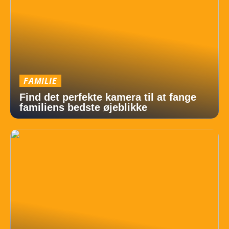
FAMILIE
Find det perfekte kamera til at fange
familiens bedste øjeblikke