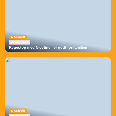
NYHEDER
04/06/2025
Rygestop med Nicotinell er godt for familien
NYHEDER