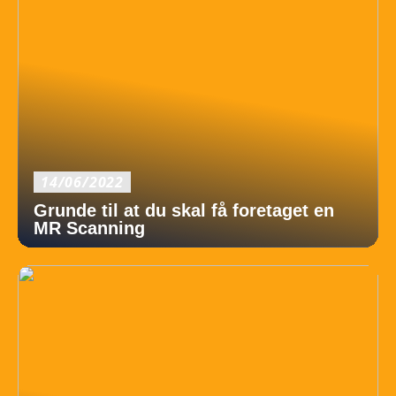
14/06/2022
Grunde til at du skal få foretaget en
MR Scanning