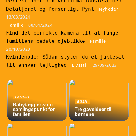
Perfektionér din Konfirmationsfest med
Detaljeret og Personligt Pynt
Nyheder
13/03/2024
Familie
08/01/2024
Find det perfekte kamera til at fange
familiens bedste øjeblikke
Familie
20/10/2023
Kvindemode: Sådan styler du et jakkesæt
til enhver lejlighed
Livsstil
29/09/2023
FAMILIE
BØRN
Babytæpper som
samlingspunkt for
Tre gaveideer til
familien
børnene