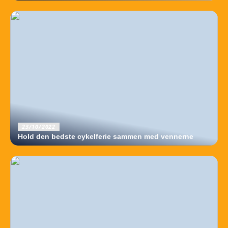
23/10/2022
Hold den bedste cykelferie sammen med vennerne