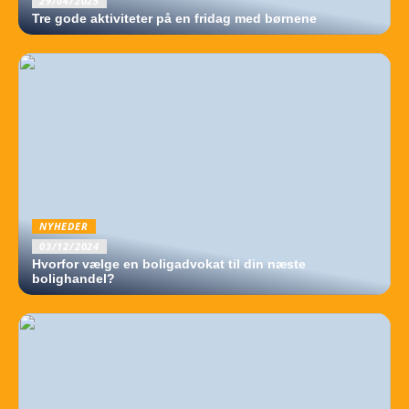
29/04/2025
Tre gode aktiviteter på en fridag med børnene
NYHEDER
03/12/2024
Hvorfor vælge en boligadvokat til din næste
bolighandel?