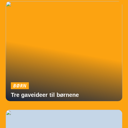
BØRN
Tre gaveideer til børnene