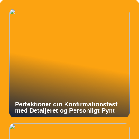
Perfektionér din Konfirmationsfest
med Detaljeret og Personligt Pynt