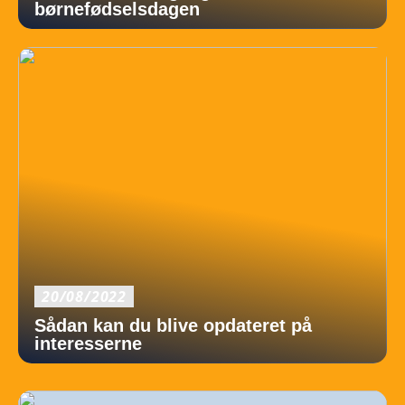
børnefødselsdagen
20/08/2022
Sådan kan du blive opdateret på
interesserne