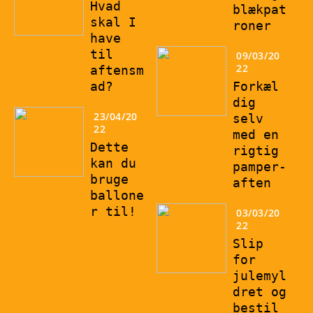
Hvad
blækpat
skal I
roner
have
til
09/03/20
22
aftensm
ad?
Forkæl
dig
23/04/20
selv
22
med en
Dette
rigtig
kan du
pamper-
bruge
aften
ballone
r til!
03/03/20
22
Slip
for
julemyl
dret og
bestil