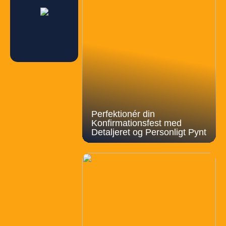
Perfektionér din
Konfirmationsfest med
Detaljeret og Personligt Pynt