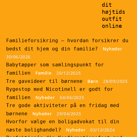
dit
højtids
outfit
online
Familieforsikring – hvordan forsikrer du
bedst dit hjem og din familie?
Nyheder
30/06/2026
Babytæpper som samlingspunkt for
familien
Familie
20/12/2025
Tre gaveideer til børnene
Børn
28/09/2025
Rygestop med Nicotinell er godt for
familien
Nyheder
04/06/2025
Tre gode aktiviteter på en fridag med
børnene
Nyheder
29/04/2025
Hvorfor vælge en boligadvokat til din
næste bolighandel?
Nyheder
03/12/2024