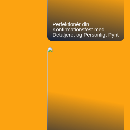
Perfektionér din
Konfirmationsfest med
Detaljeret og Personligt Pynt