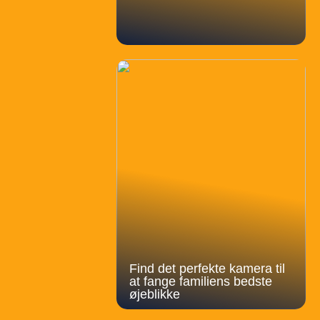
Find det perfekte kamera til
at fange familiens bedste
øjeblikke