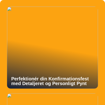
Perfektionér din Konfirmationsfest
med Detaljeret og Personligt Pynt