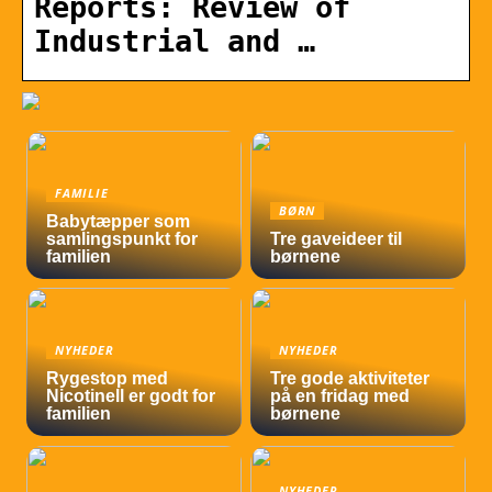
Reports: Review of
Industrial and …
FAMILIE
BØRN
Babytæpper som
samlingspunkt for
Tre gaveideer til
familien
børnene
NYHEDER
NYHEDER
Rygestop med
Tre gode aktiviteter
Nicotinell er godt for
på en fridag med
familien
børnene
NYHEDER