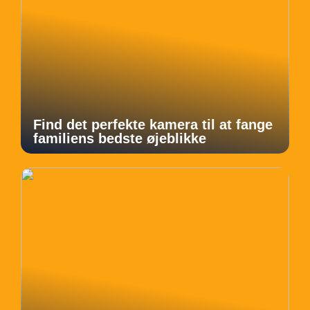
Find det perfekte kamera til at fange
familiens bedste øjeblikke