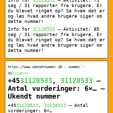
Info for
31128533
– Aktivitet: 73
søg / 31 rapporter fra brugere. Er
du blevet ringet op? Se hvem det er
og læs hvad andre brugere siger om
dette nummer!
Info for
31128533
– Aktivitet: 85
søg / 31 rapporter fra brugere. Er
du blevet ringet op? Se hvem det er
og læs hvad andre brugere siger om
dette nummer!
https://www.ukendtnummer.dk › nummer ›
45
31128533
+45
31128533
,
31128533
–
Antal vurderinger: 6×… –
Ukendt nummer
+45
31128533
,
31128533
– Antal
vurderinger: 6×…