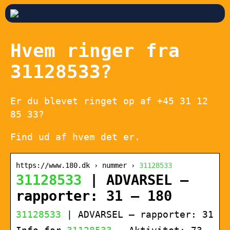
Hvem ringer fra
31128533?
Er du blevet ringet op af +45 31 12
85 33?
Find ud af hvem det er.
https://www.180.dk › nummer ›
31128533
31128533
| ADVARSEL –
rapporter: 31 – 180
31128533
| ADVARSEL – rapporter: 31