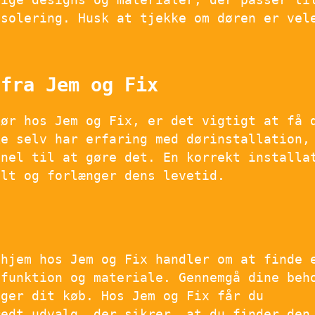
isolering. Husk at tjekke om døren er vel
 fra Jem og Fix
dør hos Jem og Fix, er det vigtigt at få 
ke selv har erfaring med dørinstallation,
onel til at gøre det. En korrekt installa
alt og forlænger dens levetid.
 hjem hos Jem og Fix handler om at finde 
 funktion og materiale. Gennemgå dine beh
ager dit køb. Hos Jem og Fix får du
redt udvalg, der sikrer, at du finder den