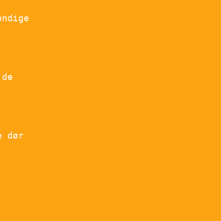
endige
 de
e dør