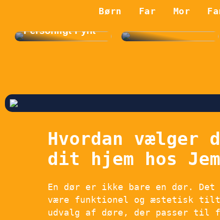
Konfirmationsfe
st med
Børn
Far
Mor
Fa
Detaljeret og
Personligt Pynt
Hvordan vælger 
dit hjem hos Je
En dør er ikke bare en dør. Det
være funktionel og æstetisk til
udvalg af døre, der passer til 