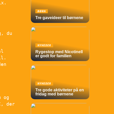
ix.
BØRN
Tre gaveideer til børnene
g, du
NYHEDER
al
Rygestop med Nicotinell
er godt for familien
il.
den
NYHEDER
Tre gode aktiviteter på en
fridag med børnene
m og
C, der