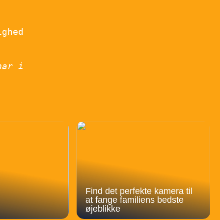
ighed
har i
Find det perfekte kamera til
at fange familiens bedste
øjeblikke