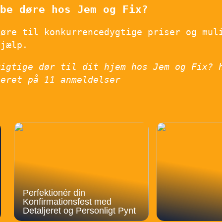
be døre hos Jem og Fix?
døre til konkurrencedygtige priser og mul
hjælp.
rigtige dør til dit hjem hos Jem og Fix? 
seret på
11
anmeldelser
Perfektionér din
Konfirmationsfest med
Detaljeret og Personligt Pynt