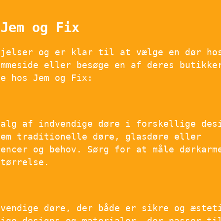
 Jem og Fix
ejelser og er klar til at vælge en dør ho
emmeside eller besøge en af deres butikke
de hos Jem og Fix:
valg af indvendige døre i forskellige des
lem traditionelle døre, glasdøre eller
rencer og behov. Sørg for at måle dørkarm
størrelse.
dvendige døre, der både er sikre og æstet
lige designs og materialer, der passer ti