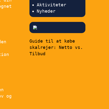
Aktiviteter
egnet
Nyheder
Guide til at købe
den
skalrejer: Netto vs.
Tilbud
tion
en
ov og