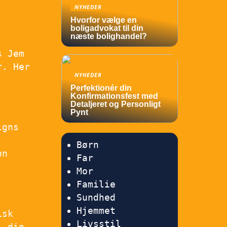
NYHEDER
Hvorfor vælge en
boligadvokat til din
næste bolighandel?
s Jem
r. Her
NYHEDER
Perfektionér din
Konfirmationsfest med
Detaljeret og Personligt
Pynt
igns
Børn
en
Far
Mor
Familie
Sundhed
Hjemmet
isk
Livsstil
l din