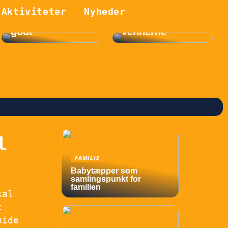
Sådan kan du
Hold den bedste
sørge for, at dit
cykelferie
Aktiviteter
Nyheder
barn har det
sammen med
godt
vennerne
l
FAMILIE
Babytæpper som
samlingspunkt for
familien
kal
t
uide