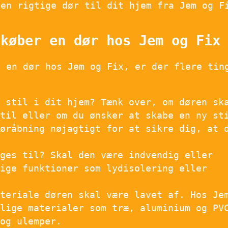
den rigtige dør til dit hjem fra Jem og F
 køber en dør hos Jem og Fix
e en dør hos Jem og Fix, er der flere tin
e stil i dit hjem? Tænk over, om døren sk
stil eller om du ønsker at skabe en ny st
døråbning nøjagtigt for at sikre dig, at 
uges til? Skal den være indvendig eller
lige funktioner som lydisolering eller
ateriale døren skal være lavet af. Hos Je
llige materialer som træ, aluminium og PV
 og ulemper.