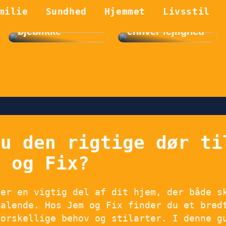
perfekte kamera
Kvindemode:
til at fange
Sådan styler du
milie
Sundhed
Hjemmet
Livsstil
familiens bedste
et jakkesæt til
øjeblikke
enhver lejlighed
du den rigtige dør ti
m og Fix?
 er en vigtig del af dit hjem, der både s
talende. Hos Jem og Fix finder du et bred
forskellige behov og stilarter. I denne g