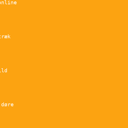
online
træk
ild
 døre