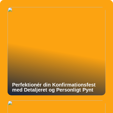
Perfektionér din Konfirmationsfest
med Detaljeret og Personligt Pynt