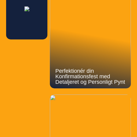
Perfektionér din
Konfirmationsfest med
Detaljeret og Personligt Pynt