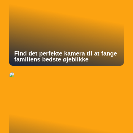
Find det perfekte kamera til at fange
familiens bedste øjeblikke