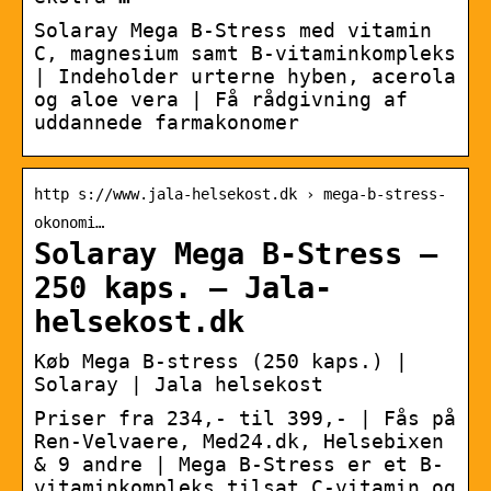
Solaray Mega B-Stress med vitamin
C, magnesium samt B-vitaminkompleks
| Indeholder urterne hyben, acerola
og aloe vera | Få rådgivning af
uddannede farmakonomer
http s://www.jala-helsekost.dk › mega-b-stress-
okonomi…
Solaray Mega B-Stress –
250 kaps. – Jala-
helsekost.dk
Køb Mega B-stress (250 kaps.) |
Solaray | Jala helsekost
Priser fra 234,- til 399,- | Fås på
Ren-Velvaere, Med24.dk, Helsebixen
& 9 andre | Mega B-Stress er et B-
vitaminkompleks tilsat C-vitamin og