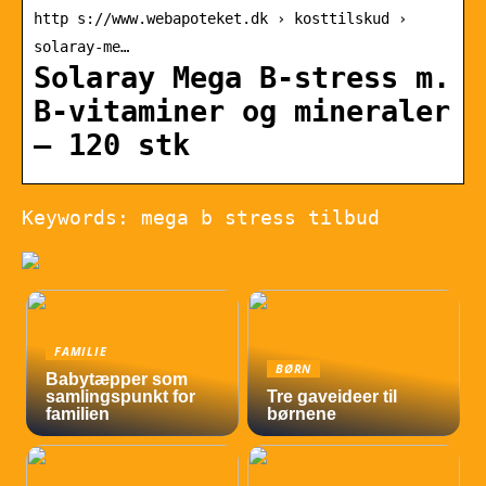
http s://www.webapoteket.dk › kosttilskud ›
solaray-me…
Solaray Mega B-stress m.
B-vitaminer og mineraler
– 120 stk
Keywords: mega b stress tilbud
FAMILIE
BØRN
Babytæpper som
samlingspunkt for
Tre gaveideer til
familien
børnene