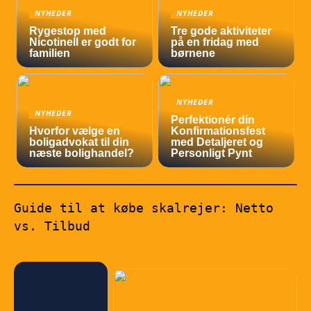
NYHEDER
NYHEDER
Rygestop med
Tre gode aktiviteter
Nicotinell er godt for
på en fridag med
familien
børnene
NYHEDER
NYHEDER
Perfektionér din
Hvorfor vælge en
Konfirmationsfest
boligadvokat til din
med Detaljeret og
næste bolighandel?
Personligt Pynt
Guide til at købe skalrejer: Netto
vs. Tilbud