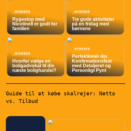
NYHEDER
NYHEDER
Rygestop med
Tre gode aktiviteter
Nicotinell er godt for
på en fridag med
familien
børnene
NYHEDER
NYHEDER
Perfektionér din
Hvorfor vælge en
Konfirmationsfest
boligadvokat til din
med Detaljeret og
næste bolighandel?
Personligt Pynt
Guide til at købe skalrejer: Netto
vs. Tilbud