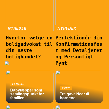
NYHEDER
NYHEDER
Hvorfor vælge en
Perfektionér din
boligadvokat til
Konfirmationsfes
din næste
t med Detaljeret
bolighandel?
og Personligt
Pynt
FAMILIE
BØRN
Babytæpper som
samlingspunkt for
Tre gaveideer til
familien
børnene