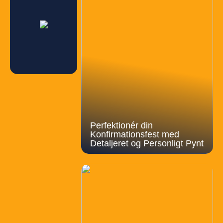
Perfektionér din
Konfirmationsfest med
Detaljeret og Personligt Pynt