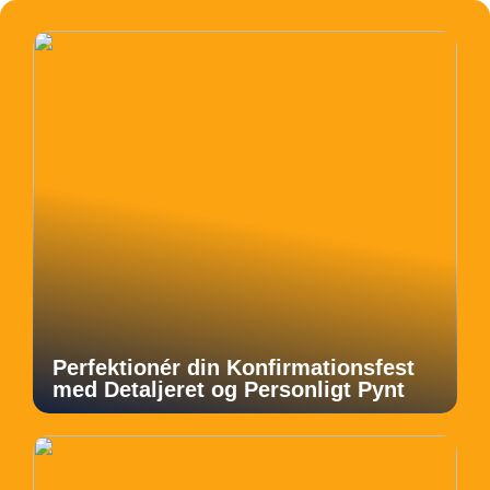
Perfektionér din Konfirmationsfest
med Detaljeret og Personligt Pynt